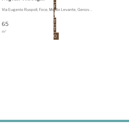
F
Via Eugenio Ruspoli, Foce, Medio Levante, Genova, Liguria, 16129, Italia
I
T
65
T
m²
O