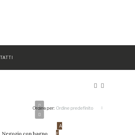
TATTI
Ordina per:
Ordine predefinito
750€
A
Negozio con bagno
F