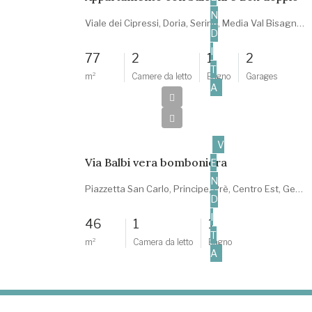
N
Viale dei Cipressi, Doria, Serino, Media Val Bisagno, Genova, Liguria, 16165, Italia
D
I
77
2
1
2
T
m²
Camere da letto
Bagno
Garages
A
160.000€
V
Via Balbi vera bomboniera
E
N
Piazzetta San Carlo, Principe, Prè, Centro Est, Genova, Liguria, 16126, Italia
D
I
46
1
1
T
m²
Camera da letto
Bagno
A