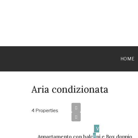
HOME
Aria condizionata
4 Properties
125.000€
V
Appartamento con balconi e Box doppio
E