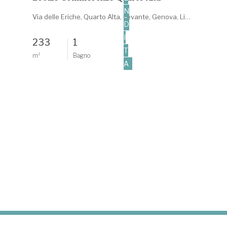
N
Via delle Eriche, Quarto Alta, Levante, Genova, Liguria, 16148, Italia
D
I
233
1
T
m²
Bagno
A