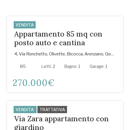
VENDITA
Appartamento 85 mq con
posto auto e cantina
4, Via Ronchetto, Olivette, Bicocca, Arenzano, Genova, Liguria, 16011, Italia
85
m²
Letti:
2
Bagno:
1
Garage:
1
270.000€
VENDITA
TRATTATIVA
Via Zara appartamento con
giardino