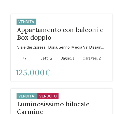
VENDITA
Appartamento con balconi e
Box doppio
Viale dei Cipressi, Doria, Serino, Media Val Bisagno, Genova, Liguria, 16165, Italia
77
m²
Letti:
2
Bagno:
1
Garages:
2
125.000€
VENDITA
VENDUTO
Luminosissimo bilocale
Carmine