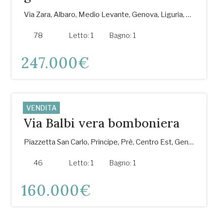
Via Zara, Albaro, Medio Levante, Genova, Liguria, 16145, Italia
78
m²
Letto:
1
Bagno:
1
247.000€
VENDITA
Via Balbi vera bomboniera
Piazzetta San Carlo, Principe, Prè, Centro Est, Genova, Liguria, 16126, Italia
46
m²
Letto:
1
Bagno:
1
160.000€