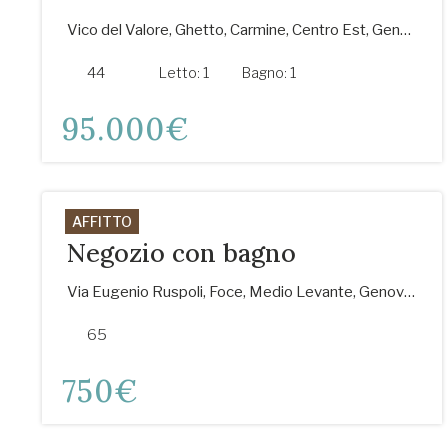
Vico del Valore, Ghetto, Carmine, Centro Est, Genova, Liguria, 16125, Italia
44
m²
Letto:
1
Bagno:
1
95.000€
AFFITTO
Negozio con bagno
Via Eugenio Ruspoli, Foce, Medio Levante, Genova, Liguria, 16129, Italia
65
m²
750€