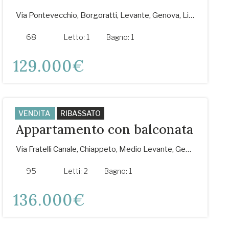
Via Pontevecchio, Borgoratti, Levante, Genova, Liguria, 16147, Italia
68
m²
Letto:
1
Bagno:
1
129.000€
VENDITA
RIBASSATO
Appartamento con balconata
Via Fratelli Canale, Chiappeto, Medio Levante, Genova, Genoa, Liguria, 16132, Italia
95
m²
Letti:
2
Bagno:
1
136.000€