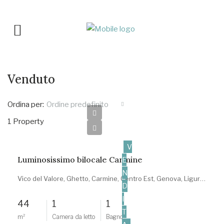
Venduto
Ordina per:
Ordine predefinito
1 Property
95.000€
V
Luminosissimo bilocale Carmine
E
N
Vico del Valore, Ghetto, Carmine, Centro Est, Genova, Liguria, 16125, Italia
D
I
44
1
1
T
m²
Camera da letto
Bagno