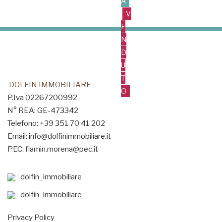
A
V
E
N
D
U
T
DOLFIN IMMOBILIARE
O
P.Iva 02267200992
N° REA: GE-473342
Telefono: +39 351 70 41 202
Email: info@dolfinimmobiliare.it
PEC: fiamin.morena@pec.it
dolfin_immobiliare
dolfin_immobiliare
Privacy Policy